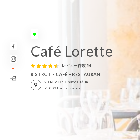
本日の営業時間 00:00
Café Lorette
レビュー件数 54
BISTROT - CAFÉ - RESTAURANT
20 Rue De Châteaudun
75009 Paris France