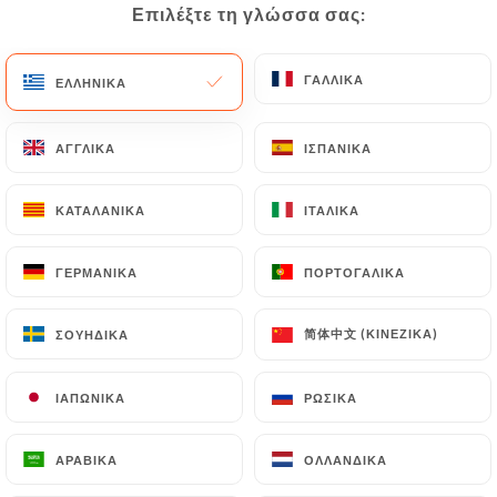
Κλειστό – Ανοίγει στις 09:00
Επιλέξτε τη γλώσσα σας:
Επιλέξτε τη γλώσσα σας:
ΓΑΛΛΙΚΆ
ΓΑΛΛΙΚΆ
ΕΛΛΗΝΙΚΆ
ΕΛΛΗΝΙΚΆ
ΑΓΓΛΙΚΆ
ΑΓΓΛΙΚΆ
ΙΣΠΑΝΙΚΆ
ΙΣΠΑΝΙΚΆ
Café Lorette
ΚΑΤΑΛΑΝΙΚΆ
ΚΑΤΑΛΑΝΙΚΆ
ΙΤΑΛΙΚΆ
ΙΤΑΛΙΚΆ
54 ΑΞΙΟΛΌΓΗΣΗ
ΓΕΡΜΑΝΙΚΆ
ΓΕΡΜΑΝΙΚΆ
ΠΟΡΤΟΓΑΛΙΚΆ
ΠΟΡΤΟΓΑΛΙΚΆ
BISTROT - CAFÉ - RESTAURANT
20 Rue De Châteaudun
简体中文 (ΚΙΝΈΖΙΚΑ)
简体中文 (ΚΙΝΈΖΙΚΑ)
ΣΟΥΗΔΙΚΆ
ΣΟΥΗΔΙΚΆ
75009 Paris France
ΙΑΠΩΝΙΚΆ
ΙΑΠΩΝΙΚΆ
ΡΩΣΙΚΆ
ΡΩΣΙΚΆ
ΑΡΑΒΙΚΆ
ΑΡΑΒΙΚΆ
ΟΛΛΑΝΔΙΚΆ
ΟΛΛΑΝΔΙΚΆ
Ποιοι είμαστε;