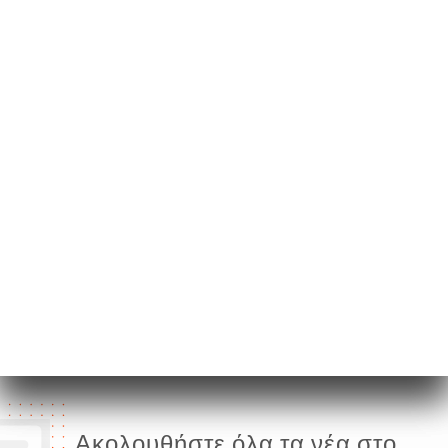
20 Rue de
Châteaudun
75009 Paris France
Δευτέρα
07:00-00:00
Τρίτη
07:00-00:00
Τετάρτη
07:00-00:00
Πέμπτη
07:00-00:00
Παρασκευή
07:00-00:00
Σάββατο
09:00-00:00
Κυριακή
09:00-00:00
Ακολουθήστε όλα τα νέα στο