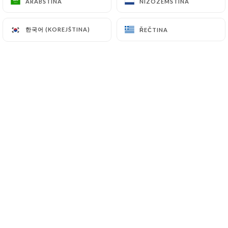
ARABŠTINA
ARABŠTINA
NIZOZEMŠTINA
NIZOZEMŠTINA
한국어 (KOREJŠTINA)
한국어 (KOREJŠTINA)
ŘEČTINA
ŘEČTINA