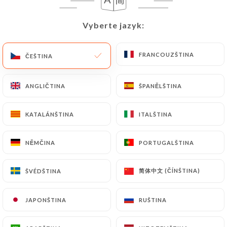
Vyberte jazyk:
Vyberte jazyk:
FRANCOUZŠTINA
FRANCOUZŠTINA
ČEŠTINA
ČEŠTINA
ANGLIČTINA
ANGLIČTINA
ŠPANĚLŠTINA
ŠPANĚLŠTINA
KATALÁNŠTINA
KATALÁNŠTINA
ITALŠTINA
ITALŠTINA
NĚMČINA
NĚMČINA
PORTUGALŠTINA
PORTUGALŠTINA
简体中文 (ČÍNŠTINA)
简体中文 (ČÍNŠTINA)
ŠVÉDŠTINA
ŠVÉDŠTINA
JAPONŠTINA
JAPONŠTINA
RUŠTINA
RUŠTINA